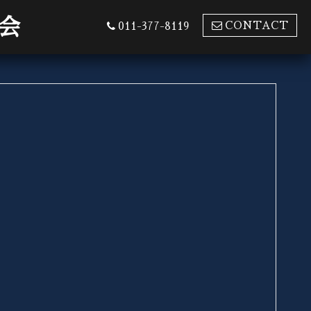
会
CONTACT
011-377-8119