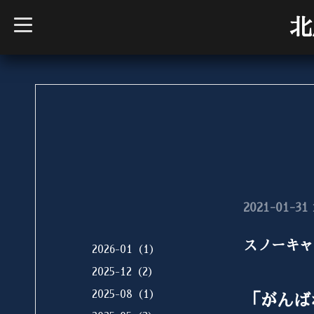
t
北
o
g
g
l
e
n
a
v
i
g
a
t
i
o
n
2021-01-31 
スノーキャ
2026-01（1）
2025-12（2）
2025-08（1）
「がんば