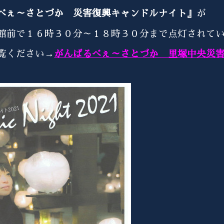
べぇ～さとづか 災害復興キャンドルナイト』
が
館前で１６時３０分～１８時３０分まで点灯されて
覧ください→
がんばるべぇ～さとづか 里塚中央災