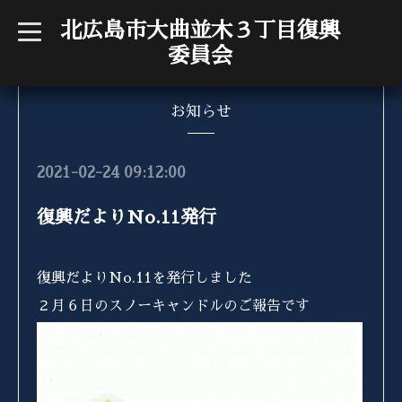
北広島市大曲並木３丁目復興
t
o
委員会
g
g
l
e
n
お知らせ
a
v
i
g
2021-02-24 09:12:00
a
t
i
復興だよりNo.11発行
o
n
復興だよりNo.11を発行しました
２月６日のスノーキャンドルのご報告です