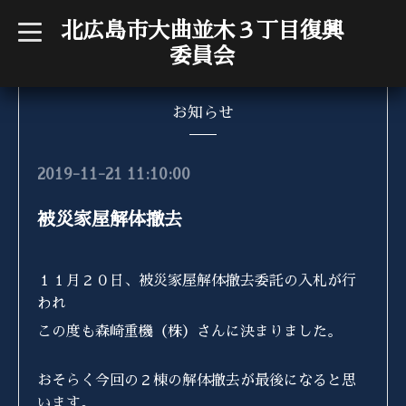
北広島市大曲並木３丁目復興
t
o
委員会
g
g
l
e
n
お知らせ
a
v
i
g
2019-11-21 11:10:00
a
t
i
被災家屋解体撤去
o
n
１１月２０日、被災家屋解体撤去委託の入札が行
われ
この度も森崎重機（株）さんに決まりました。
おそらく今回の２棟の解体撤去が最後になると思
います
。