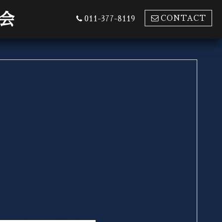
会
CONTACT
011-377-8119