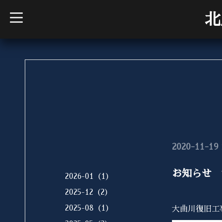
t
北
o
g
g
l
e
n
a
v
i
g
a
t
i
o
n
2020-11-19 
お知らせ 
2026-01（1）
2025-12（2）
2025-08（1）
大曲川復旧工