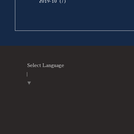
2019-10（7）
Select Language
▼