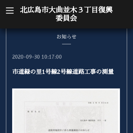
北広島市大曲並木３丁目復興
t
o
委員会
g
g
l
e
n
お知らせ
a
v
i
g
2020-09-30 10:17:00
a
t
i
市道緑の里1号線2号線道路工事の測量
o
n