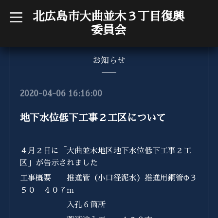
北広島市大曲並木３丁目復興
t
o
委員会
g
g
l
e
n
お知らせ
a
v
i
g
2020-04-06 16:16:00
a
t
i
地下水位低下工事２工区について
o
n
４月２日に「大曲並木地区地下水位低下工事２工
区」が告示されました
工事概要 推進管（小口径泥水）推進用鋼管Φ３
５０ ４０７ｍ
入孔６箇所