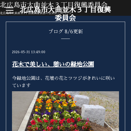
北広島市大曲並木３丁目復興委員会
北広島市大曲並木３丁目復興
t
o
北広島市大曲並木3丁目復興委員会の公式ホームページ
委員会
g
g
l
e
ブログ 8/6更新
n
a
v
i
g
2026-05-31 13:49:00
a
t
花木で美しい、憩いの緑地公園
i
o
n
今緑地公園は、花壇の花と
ツツジがきれいに咲い
ています